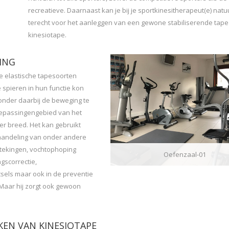
recreatieve. Daarnaast kan je bij je sportkinesitherapeut(e) natuu
terecht voor het aanleggen van een gewone stabiliserende tape
kinesiotape.
ING
e elastische tapesoorten
 spieren in hun functie kon
nder daarbij de beweging te
oepassingengebied van het
er breed. Het kan gebruikt
handeling van onder andere
tstekingen, vochtophoping
Oefenzaal-01
gscorrectie,
tsels maar ook in de preventie
 Maar hij zorgt ook gewoon
.
EN VAN KINESIOTAPE