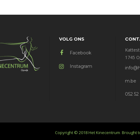
VOLG ONS
CONT
Kattest
Facebook
1745 O
Instagram
info@h
m.be
052 52
Copyright © 2018
Het Kinecentrum
.
Brought t