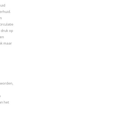
huid
erhuid.
en
irculatie
 druk op
een
enk maar
 worden,
o
an het