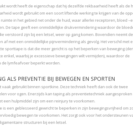
ikt wordt heeft de eigenschap dat hij dezelfde rekbaarheid heeft als de 
arheid wordt gebruikt om een soort liftende werking te krijgen van de opp
ruimte in het gebied net onder de huid, waar allerlei receptoren, bloed –
gen. De tape geeft een onmiddellijke drukvermindering waardoor de bloedc
die verstoord zijn bij een letsel, weer op gang komen. Bovendien neemt de
 af met een onmiddellijke pijnvermindering als gevolg. Het verschil met 
tte sporttape is dat die meer gericht is op het beperken van beweging (d
te enkel, waarbij je excessieve bewegingen wilt vermijden), waardoor de
en de lymfeafvoer beperkt worden.
G ALS PREVENTIE BIJ BEWEGEN EN SPORTEN
t vaak gebruikt binnen sportkine. Deze techniek heeft dan ook de twee
elen voor ogen. Enerzijds kan taping als preventietechniek aangesproken
et een hulpmiddel zijn om een reinjury te voorkomen.
e is een geblesseerd gewricht te beperken in zijn bewegingsvrijheid om z
rvloedig bewegen te voorkomen. Het zorgt ook voor het ondersteunen v
igamentaire structuren bij een letsel.