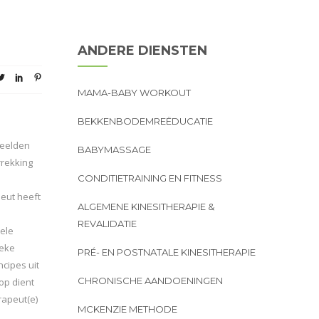
ANDERE DIENSTEN
MAMA-BABY WORKOUT
BEKKENBODEMREËDUCATIE
beelden
BABYMASSAGE
rrekking
CONDITIETRAINING EN FITNESS
peut heeft
ALGEMENE KINESITHERAPIE &
e
REVALIDATIE
uele
ieke
PRÉ- EN POSTNATALE KINESITHERAPIE
ncipes uit
CHRONISCHE AANDOENINGEN
 op dient
rapeut(e)
MCKENZIE METHODE