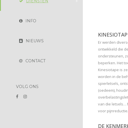
DIENSTEN
INFO
KINESIOTAP
NIEUWS
Er werden divers
ontwikkeld die de
ondersteunen, zo
CONTACT
beperken. Het t
Kinesiotape is ze
worden in de be
spierletsels, on
VOLG ONS
(oedeem), houdin
overbelastingsle
van die letsels…
voor pijnreductie
DE KENMERK