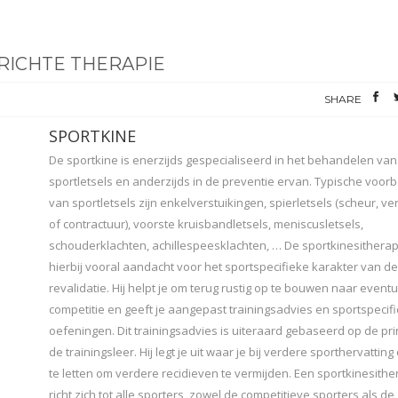
RICHTE THERAPIE
SHARE
SPORTKINE
De sportkine is enerzijds gespecialiseerd in het behandelen van
sportletsels en anderzijds in de preventie ervan. Typische voor
van sportletsels zijn enkelverstuikingen, spierletsels (scheur, ve
of contractuur), voorste kruisbandletsels, meniscusletsels,
schouderklachten, achillespeesklachten, … De sportkinesithera
hierbij vooral aandacht voor het sportspecifieke karakter van d
revalidatie. Hij helpt je om terug rustig op te bouwen naar event
competitie en geeft je aangepast trainingsadvies en sportspecif
oefeningen. Dit trainingsadvies is uiteraard gebaseerd op de pri
de trainingsleer. Hij legt je uit waar je bij verdere sporthervatting
te letten om verdere recidieven te vermijden. Een sportkinesithe
richt zich tot alle sporters, zowel de competitieve sporters als de