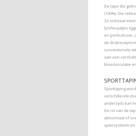
De tape die gebru
(140%). Die rekba
Zo ontstaat meer 
lymfevaatjes lig
en lymfeafvoer, 
de drukreceptoren
conventionele wi
aan een verstuik
bloedcirculatie 
SPORTTAPIN
Sporttaping word
verschillende do
anderzijds kan h
De rol van de tap
abnormaal of ove
spiersysteem en l