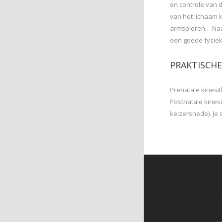
en controle van
van het lichaam 
armspieren… Naa
een goede fysieke
PRAKTISCHE
Prenatale kinesi
Postnatale kines
keizersnede). Je 