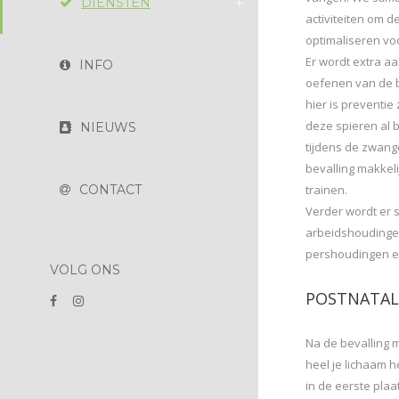
DIENSTEN
activiteiten om de
optimaliseren voo
Er wordt extra a
INFO
oefenen van de
hier is preventie
deze spieren al 
NIEUWS
tijdens de zwang
bevalling makkel
trainen.
CONTACT
Verder wordt er s
arbeidshoudinge
pershoudingen en
VOLG ONS
POSTNATALE
Na de bevalling 
heel je lichaam h
in de eerste pla