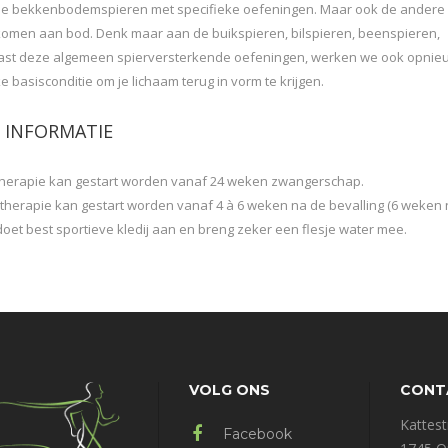
 de bekkenbodemspieren met specifieke oefeningen. Maar ook de andere
komen aan bod. Denk maar aan de buikspieren, bilspieren, beenspieren,
st deze algemeen spierversterkende oefeningen, werken we ook opnie
 basisconditie om je lichaam terug in vorm te krijgen.
 INFORMATIE
therapie kan gestart worden vanaf 24 weken zwangerschap.
itherapie kan gestart worden vanaf 4 à 6 weken na de bevalling (6 weken
doet best sportieve kledij aan en breng zeker een flesje water mee.
VOLG ONS
CONT
Kattest
Facebook