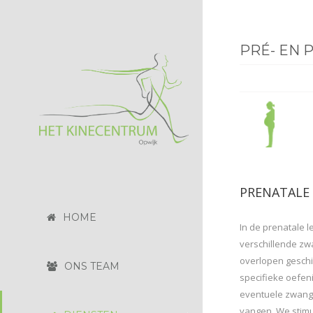
PRÉ- EN 
PRENATALE 
HOME
In de prenatale l
verschillende z
overlopen geschi
ONS TEAM
specifieke oefen
eventuele zwang
vangen. We stim