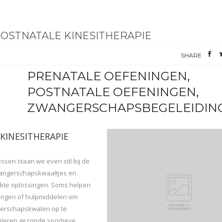
POSTNATALE KINESITHERAPIE
SHARE
PRENATALE OEFENINGEN,
POSTNATALE OEFENINGEN,
ZWANGERSCHAPSBEGELEIDIN
KINESITHERAPIE
essen staan we even stil bij de
wangerschapskwaaltjes en
kte oplossingen. Soms helpen
ingen of hulpmiddelen om
erschapskwalen op te
uleren gezonde sportieve