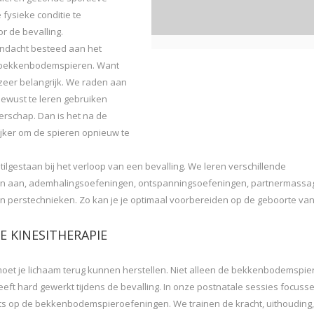
 fysieke conditie te
r de bevalling.
andacht besteed aan het
 bekkenbodemspieren. Want
 zeer belangrijk. We raden aan
bewust te leren gebruiken
erschap. Dan is het na de
ijker om de spieren opnieuw te
tilgestaan bij het verloop van een bevalling. We leren verschillende
n aan, ademhalingsoefeningen, ontspanningsoefeningen, partnermassa
 perstechnieken. Zo kan je je optimaal voorbereiden op de geboorte van 
 KINESITHERAPIE
moet je lichaam terug kunnen herstellen. Niet alleen de bekkenbodemspi
eeft hard gewerkt tijdens de bevalling. In onze postnatale sessies focus
ats op de bekkenbodemspieroefeningen. We trainen de kracht, uithouding,