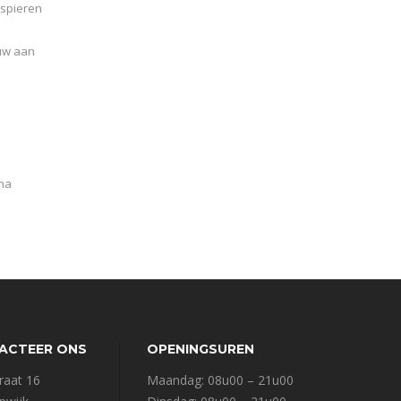
 spieren
uw aan
 na
ACTEER ONS
OPENINGSUREN
raat 16
Maandag: 08u00 – 21u00